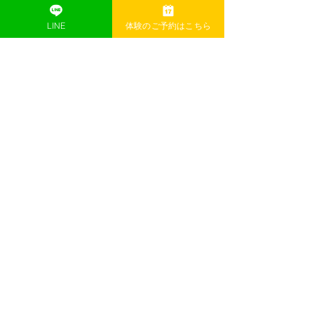
いて微笑ましかったです。
LINE
体験のご予約はこちら
今年のレッスンも残り2日！
29日はみんなで大掃除です🧹🧼
最新記事
すべて表示