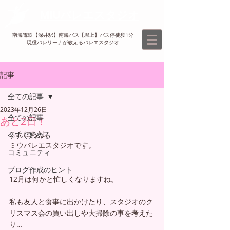
MIUバレエスタジオ
南海電鉄【深井駅】南海バス【堀上】バス停徒歩1分
現役バレリーナが教えるバレエスタジオ​
記事
全ての記事
2023年12月26日
全ての記事
あと2日！
こんにちは♪
今すぐ始める
ミウバレエスタジオです。
コミュニティ
ブログ作成のヒント
12月は何かと忙しくなりますね。
私も友人と食事に出かけたり、スタジオのク
リスマス会の買い出しや大掃除の事を考えた
り…