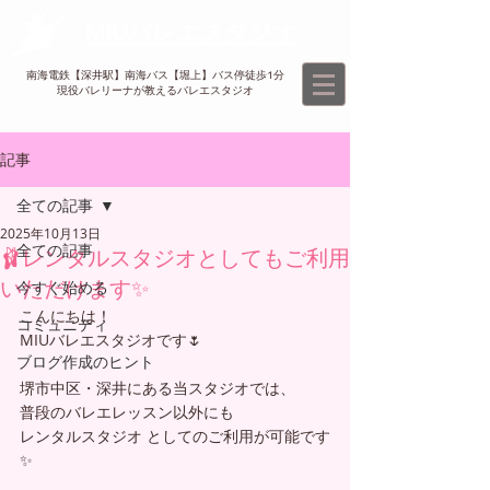
MIUバレエスタジオ
南海電鉄【深井駅】南海バス【堀上】バス停徒歩1分
現役バレリーナが教えるバレエスタジオ​
記事
全ての記事
2025年10月13日
全ての記事
🩰レンタルスタジオとしてもご利用
いただけます✨
今すぐ始める
こんにちは！
コミュニティ
MIUバレエスタジオです🌷
ブログ作成のヒント
堺市中区・深井にある当スタジオでは、
普段のバレエレッスン以外にも
レンタルスタジオ としてのご利用が可能です
✨