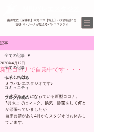
MIUバレエスタジオ
南海電鉄【深井駅】南海バス【堀上】バス停徒歩1分
現役バレリーナが教えるバレエスタジオ​
記事
全ての記事
2020年4月12日
全ての記事
新型コロナで自粛中です・・・
こんにちは。
今すぐ始める
ミウバレエスタジオです♪
コミュニティ
今大変なことになっている新型コロナ。
ブログ作成のヒント
3月末まではマスク、換気、除菌をして何と
か頑張っていましたが
自粛要請があり4月からスタジオはお休みし
ています。