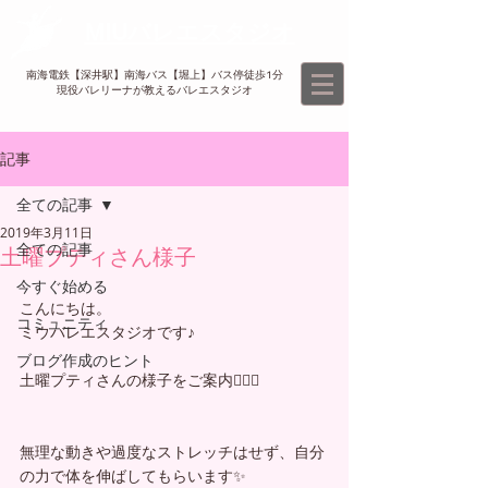
MIUバレエスタジオ
南海電鉄【深井駅】南海バス【堀上】バス停徒歩1分
現役バレリーナが教えるバレエスタジオ​
記事
全ての記事
2019年3月11日
全ての記事
土曜プティさん様子
今すぐ始める
こんにちは。
コミュニティ
ミウバレエスタジオです♪
ブログ作成のヒント
土曜プティさんの様子をご案内💁🏻‍♀️
無理な動きや過度なストレッチはせず、自分
の力で体を伸ばしてもらいます✨