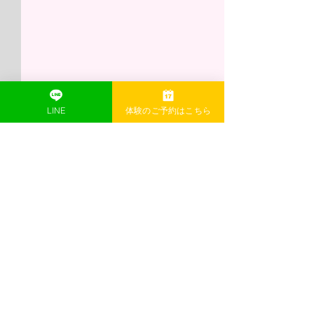
LINE
体験のご予約はこちら
コメント
コメントを追加…
🎃10月ももうすぐ終わ
🩰レンタルスタ
り！ハロウィンレッスン
てもご利用いた