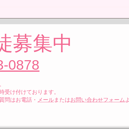
🎃10月ももうすぐ終わり！ハ
🩰
ロウィンレッスン
ご利
徒募集中
3-0878
。
時受け付けております。
質問はお電話・
メール
または
お問い合わせフォーム