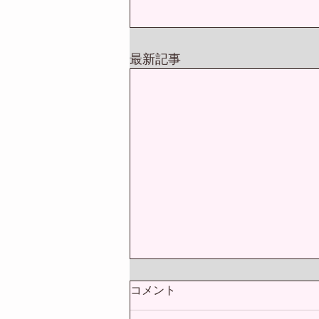
最新記事
新規生
090-372
３歳（男女）～入会可です
ご見学・体験レッスンは随
体験・見学のお申込み、ご
コメント